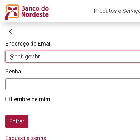
Produtos e Serviç
Autenticação
Endereço de Email
Senha
Lembre de mim
Entrar
Esqueci a senha