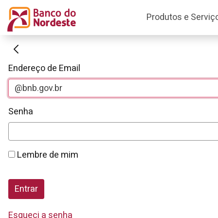
Produtos e Serviç
Autenticação
Endereço de Email
Senha
Lembre de mim
Entrar
Esqueci a senha