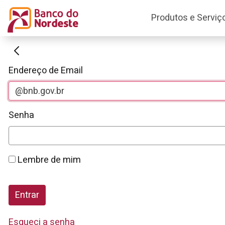
Produtos e Serviç
Autenticação
Endereço de Email
Senha
Lembre de mim
Entrar
Esqueci a senha