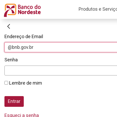
Produtos e Serviç
Autenticação
Endereço de Email
Senha
Lembre de mim
Entrar
Esqueci a senha