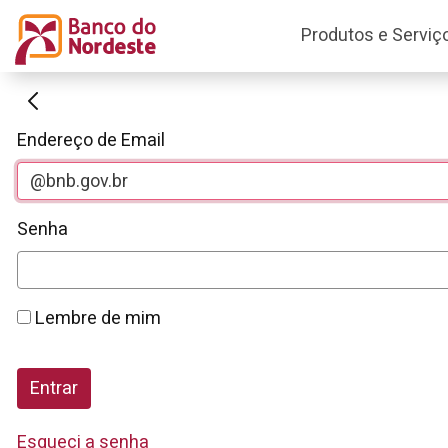
Produtos e Serviç
Autenticação
Endereço de Email
Senha
Lembre de mim
Entrar
Esqueci a senha