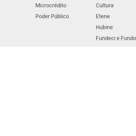
Microcrédito
Cultura
Poder Público
Etene
Hubine
Fundeci e Fundo
Open Finance
Investimentos S
Atividades Fina
Revista Jurídica
Transparência e
Segurança
Privacidade e P
Relação com Aci