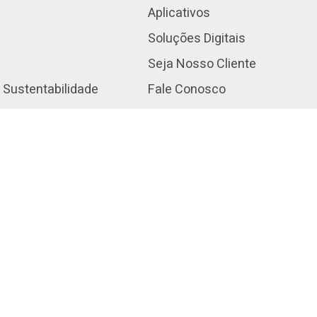
Aplicativos
Soluções Digitais
Seja Nosso Cliente
 Sustentabilidade
Fale Conosco
Canal de Denúncias
ociais e Esportivos
Ouvidoria do Banco do Norde
nciadas
Ouvidoria do FNE
Acessibilidade
 Prestação de Contas
Atendimento em Libras
WhatsApp BNB
roteção de Dados
onistas e Investidores