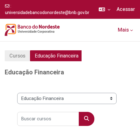
:
Acessar
universidadebancodonordeste@bnb.gov.br
Ir para o conteúdo principal
Mais
Cursos
Educação Financeira
Educação Financeira
Categorias de Cursos
Buscar cursos
Buscar cursos