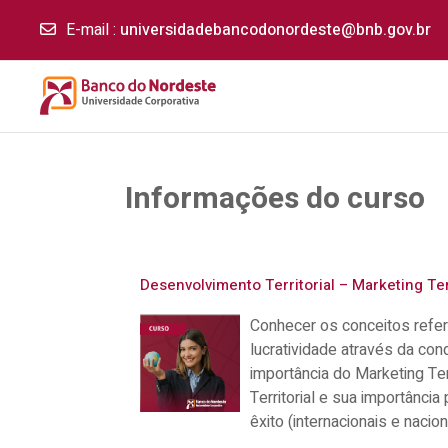
E-mail
:
universidadebancodonordeste@bnb.gov.br
Ir para o conteúdo principal
Informações do curso
Desenvolvimento Territorial – Marketing Terr
Conhecer os conceitos refer
lucratividade através da con
importância do Marketing Ter
Territorial e sua importânci
êxito (internacionais e nacio