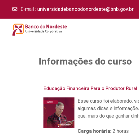
E-mail
:
universidadebancodonordeste@bnb.gov.br
Ir para o conteúdo principal
Informações do curso
Educação Financeira Para o Produtor Rural
Esse curso foi elaborado, vi
algumas dicas e informações 
que, mais do que ganhar dinh
Carga horária
:
2 horas