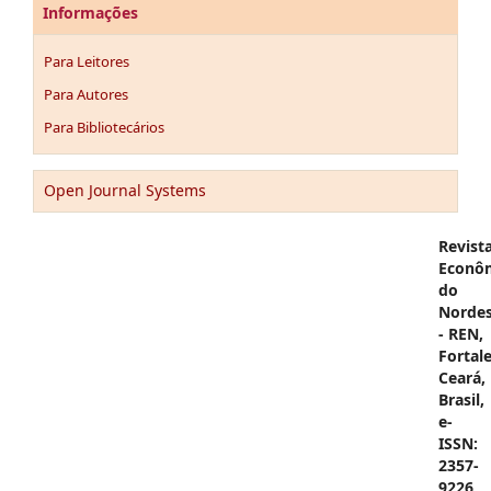
Informações
Para Leitores
Para Autores
Para Bibliotecários
Open Journal Systems
Revist
Econô
do
Nordes
- REN,
Fortale
Ceará,
Brasil,
e-
ISSN:
2357-
9226