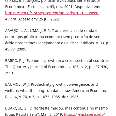
teorias, instituições, políticas e cálculos). Série Estudos
Econômicos, Fortaleza, n. 43, nov. 2021. Disponível em:
https://caen.ufc.br/wp-content/uploads/2021/11/seec-
43.pdf
. Acesso em: 26 jul. 2022.
ARAUJO, L. A.; LIMA, J. P. R. Transferências de renda e
empregos públicos na economia sem produção do semi-
árido nordestino: Planejamento e Políticas Públicas. v. 33, p.
45-77, 2009.
BARRO, R. J. Economic growth in a cross section of countries.
The Quarterly Journal of Economics, v. 106, n. 2, p. 407-430,
1991.
BAUMOL, W. J. Productivity growth, convergence, and
welfare: what the long-run data show. American Economic
Review, v. 76, n.5, p. 1072- 1085, dez. 1986.
BUARQUE, S., O Nordeste mudou, mas continua no mesmo
lugar, Revista Será?, Mar. 2, 2019.
https://revistasera.info/