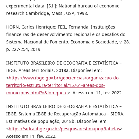
experimental data. [S.l.]: National bureau of economic
research Cambridge, Mass., USA, 1998.
HORN, Carlos Henrique; FEIL, Fernanda. Instituições
financeiras de desenvolvimento regional e os desafios do
Sistema Nacional de Fomento. Economia e Sociedade, v. 28,
p. 227-254, 2019.
INSTITUTO BRASILEIRO DE GEOGRAFIA E ESTATÍSTICA –
IBGE. Áreas territoriais, 2018a. Disponível em:
<
https://www.ibge.gov.br/geociencias/organizacao-do-
territorio/estrutura-territorial/15761-areas-dos-
municipios.html?=&t=o-que-e
>. Acesso em 11, fev. 2022.
INSTITUTO BRASILEIRO DE GEOGRAFIA E ESTATÍSTICA –
IBGE. Sistema IBGE de Recuperação Automática – SIDRA.
Estimativas de população, 2018b. Disponível em:
<
https://sidra.ibge.gov.br/pesquisa/estimapop/tabelas
>.
Acesso em 11, fev. 2022.