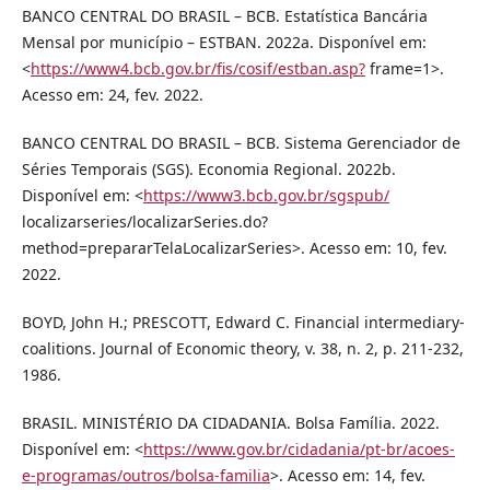
BANCO CENTRAL DO BRASIL – BCB. Estatística Bancária
Mensal por município – ESTBAN. 2022a. Disponível em:
<
https://www4.bcb.gov.br/fis/cosif/estban.asp?
frame=1>.
Acesso em: 24, fev. 2022.
BANCO CENTRAL DO BRASIL – BCB. Sistema Gerenciador de
Séries Temporais (SGS). Economia Regional. 2022b.
Disponível em: <
https://www3.bcb.gov.br/sgspub/
localizarseries/localizarSeries.do?
method=prepararTelaLocalizarSeries>. Acesso em: 10, fev.
2022.
BOYD, John H.; PRESCOTT, Edward C. Financial intermediary-
coalitions. Journal of Economic theory, v. 38, n. 2, p. 211-232,
1986.
BRASIL. MINISTÉRIO DA CIDADANIA. Bolsa Família. 2022.
Disponível em: <
https://www.gov.br/cidadania/pt-br/acoes-
e-programas/outros/bolsa-familia
>. Acesso em: 14, fev.