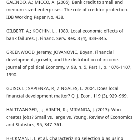
GALINDO, A.; MICCO, A. (2005): Bank credit to small and
medium-sized enterprises: The role of creditor protection.
IDB Working Paper No. 438.
GILBERT, A.; KOCHIN, L., 1989. Local economic effects of
bank failures. J. Financ. Serv. Res. 3 (4), 333–345.
GREENWOOD, Jeremy; JOVANOVIC, Boyan. Financial
development, growth, and the distribution of income.
Journal of political Economy, v. 98, n. 5, Part 1, p. 1076-1107,
1990.
GUISO, L.; SAPIENZA, P.; ZINGALES, L. 2004. Does local
financial development matter? Q. J. Econ. 119 (3), 929–969.
HALTIWANGER, J.; JARMIN, R.; MIRANDA, J. (2013): Who
creates jobs? Small vs. large vs. Young. Review of Economics
and Statistics, 95, 347–361.
HECKMAN, J. J. et al. Characterizing selection bias using