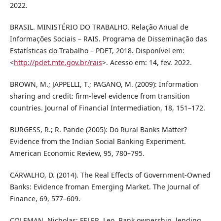
2022.
BRASIL. MINISTÉRIO DO TRABALHO. Relação Anual de
Informações Sociais – RAIS. Programa de Disseminação das
Estatísticas do Trabalho – PDET, 2018. Disponível em:
<
http://pdet.mte.gov.br/rais
>. Acesso em: 14, fev. 2022.
BROWN, M.; JAPPELLI, T.; PAGANO, M. (2009): Information
sharing and credit: firm-level evidence from transition
countries. Journal of Financial Intermediation, 18, 151–172.
BURGESS, R.; R. Pande (2005): Do Rural Banks Matter?
Evidence from the Indian Social Banking Experiment.
American Economic Review, 95, 780–795.
CARVALHO, D. (2014). The Real Effects of Government-Owned
Banks: Evidence froman Emerging Market. The Journal of
Finance, 69, 577–609.
COLEMAN, Nicholas; FELER, Leo. Bank ownership, lending,