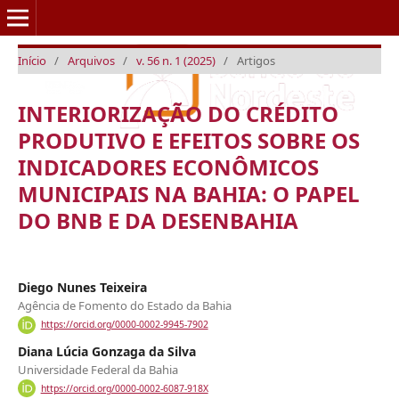
Início
/
Arquivos
/
v. 56 n. 1 (2025)
/
Artigos
INTERIORIZAÇÃO DO CRÉDITO
PRODUTIVO E EFEITOS SOBRE OS
INDICADORES ECONÔMICOS
MUNICIPAIS NA BAHIA: O PAPEL
DO BNB E DA DESENBAHIA
Diego Nunes Teixeira
Agência de Fomento do Estado da Bahia
https://orcid.org/0000-0002-9945-7902
Diana Lúcia Gonzaga da Silva
Universidade Federal da Bahia
https://orcid.org/0000-0002-6087-918X