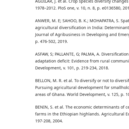
AGUILAR, J. et al. Crop species diversity changes
1978–2012. PloS one, v. 10, n. 8, p. e0136580, 20
ANWER, M. E; SAHOO, B. K.; MOHAPATRA, S. Spati
agricultural diversification in India: Determina
Journal of Agribusiness in Developing and Emerg
p. 476-502, 2019.
ASFAW, S; PALLANTE, G; PALMA, A. Diversification
adaptation deficit: Evidence from rural communit
Development, v. 101, p. 219-234, 2018.
BELLON, M. R. et al. To diversify or not to diversif
Pursuing agricultural development for smallhol
areas of Ghana. World Development, v. 125, p. 1
BENIN, S. et al. The economic determinants of ce
farms in the Ethiopian highlands. Agricultural Ec
197-208, 2004.