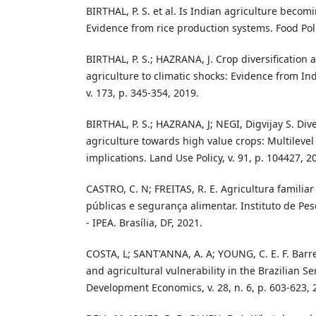
BIRTHAL, P. S. et al. Is Indian agriculture becom
Evidence from rice production systems. Food Polic
BIRTHAL, P. S.; HAZRANA, J. Crop diversification a
agriculture to climatic shocks: Evidence from Ind
v. 173, p. 345-354, 2019.
BIRTHAL, P. S.; HAZRANA, J; NEGI, Digvijay S. Dive
agriculture towards high value crops: Multileve
implications. Land Use Policy, v. 91, p. 104427, 2
CASTRO, C. N; FREITAS, R. E. Agricultura familiar
públicas e segurança alimentar. Instituto de Pe
- IPEA. Brasília, DF, 2021.
COSTA, L; SANT'ANNA, A. A; YOUNG, C. E. F. Barr
and agricultural vulnerability in the Brazilian 
Development Economics, v. 28, n. 6, p. 603-623, 