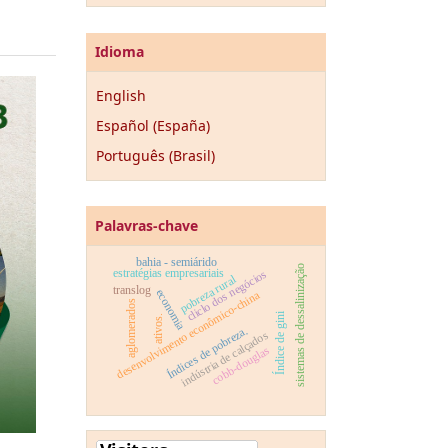
Idioma
English
Español (España)
Português (Brasil)
Palavras-chave
bahia - semiárido
sistemas de dessalinização
estratégias empresariais
cliclo dos negócios
pobreza rural
translog
economia
desenvolvimento econômico-china
aglomerados
Índice de gini
ativos.
Índices de pobreza.
indústria de calçados
cobb-douglas