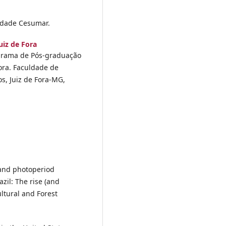
sidade Cesumar.
uiz de Fora
grama de Pós-graduação
ora. Faculdade de
s, Juiz de Fora-MG,
 and photoperiod
zil: The rise (and
ultural and Forest