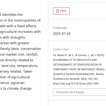
PDF
 identifies the
s in the municipalities of
del with a fixed effects
Publicado
 agriculture increases with
2025-07-29
es with droughts.
 areas with greater
t family labor, conservation
Como Citar
al market size, rainfall,
Sá, Álvaro R. de S., & Gomes, L. da S. (2025).
re directly related to
VULNERABILITY TO DROUGHTS AND
DETERMINANTS OF DIVERSIFICATION OF
n, land use, temperature,
TEMPORARY CROPS IN NORTHEAST BRAZIL:
rsely related. Taken
QUANTILE REGRESSION ANALYSIS.
Revista
ion of agricultural
Econômica Do Nordeste
,
56
(3), 143–163.
lience, agrarian
https://doi.org/10.61673/ren.2025.1695
rs to climate change.
Fomatos de Citação