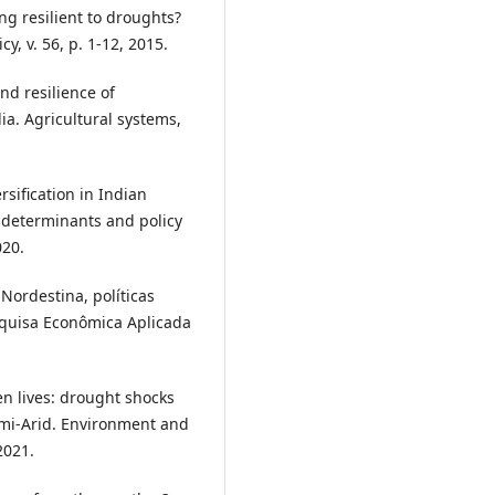
ing resilient to droughts?
y, v. 56, p. 1-12, 2015.
nd resilience of
ia. Agricultural systems,
rsification in Indian
l determinants and policy
020.
 Nordestina, políticas
squisa Econômica Aplicada
en lives: drought shocks
Semi-Arid. Environment and
2021.