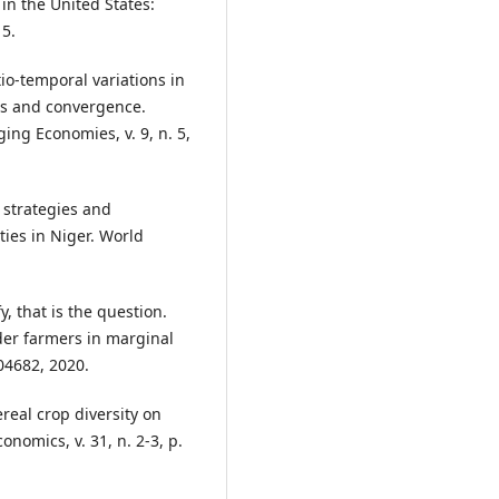
 in the United States:
15.
o-temporal variations in
nts and convergence.
ing Economies, v. 9, n. 5,
 strategies and
ies in Niger. World
y, that is the question.
der farmers in marginal
04682, 2020.
real crop diversity on
onomics, v. 31, n. 2‐3, p.