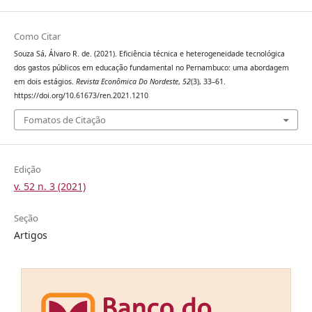
Como Citar
Souza Sá, Álvaro R. de. (2021). Eficiência técnica e heterogeneidade tecnológica
dos gastos públicos em educação fundamental no Pernambuco: uma abordagem
em dois estágios.
Revista Econômica Do Nordeste
,
52
(3), 33–61.
https://doi.org/10.61673/ren.2021.1210
Fomatos de Citação
Edição
v. 52 n. 3 (2021)
Seção
Artigos