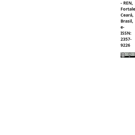
- REN,
Fortale
Ceará,
Brasil,
e-
ISSN:
2357-
9226