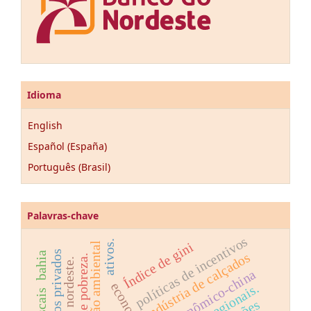
Idioma
English
Español (España)
Português (Brasil)
Palavras-chave
políticas de incentivos
ativos.
Índice de gini
valoração ambiental
indústria de calçados
Índices de pobreza.
região nordeste.
economia