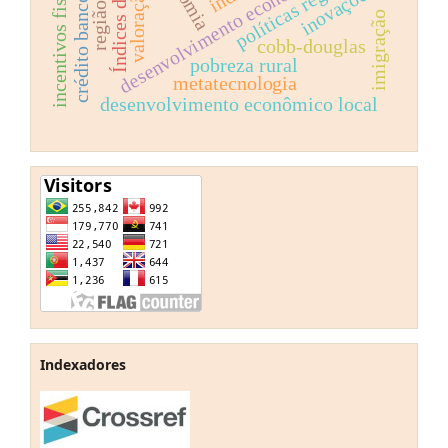
crédito bancos privados
incentivos fiscais  bahia
desenvolvimento econômico-china
políticas regionais.
inovações
imigração
cobb-douglas
pobreza rural
metatecnologia
desenvolvimento econômico local
Indexadores