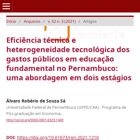
Início
/
Arquivos
/
v. 52 n. 3 (2021)
/
Artigos
Eficiência técnica e
heterogeneidade tecnológica dos
gastos públicos em educação
fundamental no Pernambuco:
uma abordagem em dois estágios
Álvaro Robério de Souza Sá
Universidade Federal de Pernambuco (UFPE/CAA) - Programa de
Pós-graduação em Economia.
http://orcid.org/0000-0001-6929-1449
DOI:
https://doi.org/10.61673/ren.2021.1210