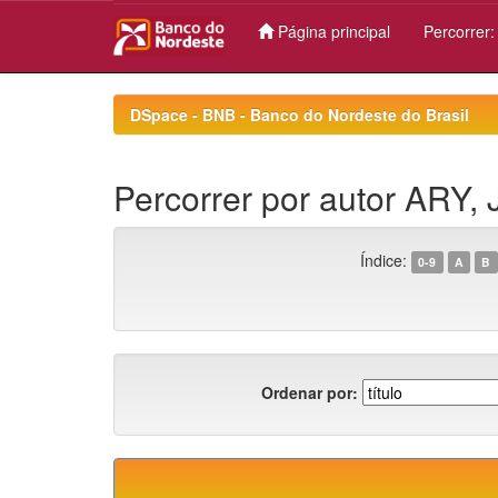
Página principal
Percorrer
Skip
navigation
DSpace - BNB - Banco do Nordeste do Brasil
Percorrer por autor ARY, 
Índice:
0-9
A
B
Ordenar por: