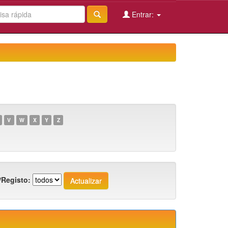
Entrar:
V
W
X
Y
Z
/Registo: