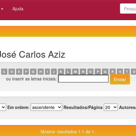
:
Ajuda
José Carlos Aziz
C
D
E
F
G
H
I
J
K
L
M
N
O
P
Q
R
S
T
U
ou inserir as letras iniciais:
Em ordem:
Resultados/Página
Autores
Mostrar resultados 1-1 de 1.