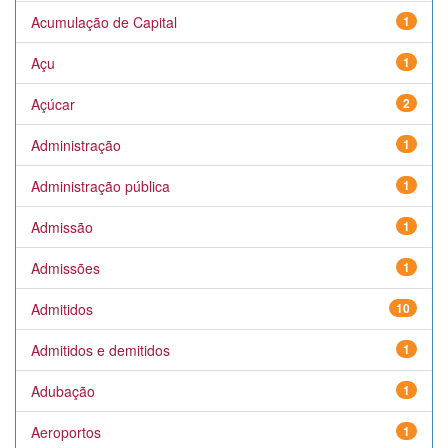
Acumulação de Capital
1
Açu
1
Açúcar
2
Administração
1
Administração pública
1
Admissão
1
Admissões
1
Admitidos
10
Admitidos e demitidos
1
Adubação
1
Aeroportos
1