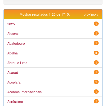
Mostrar resultados 1-20 de 1715.
próximo >
2025
1
Abacaxi
1
Abatedouro
1
Abelha
3
Abreu e Lima
1
Acaraú
1
Acopiara
1
Acordos Internacionais
1
Acréscimo
1