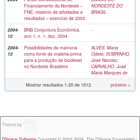
Financiamento do Nordeste –
NORDESTE DO
FNE: relatório de atividades e
BRASIL
resultados – exercício de 2003
2004-
BNB Conjuntura Econômica,
-
12
ano 1, n. 1, dez. 2004
2004-
Possibilidades da mamona
ALVES, Maria
12
como fonte de matéria-prima
Odete
;
SOBRINHO,
para a produção de biodiesel
José Narciso
;
no Nordeste Brasileiro
CARVALHO, José
Maria Marques de
Mostrar resultados 1-20 de 1512.
próximo >
Theme by
DSpace Software
Copyright © 2002-2009 The DSpace Foundation -