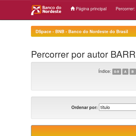
Página principal
Percorrer
Skip
navigation
DSpace - BNB - Banco do Nordeste do Brasil
Percorrer por autor BA
Índice:
0-9
A
B
Ordenar por: