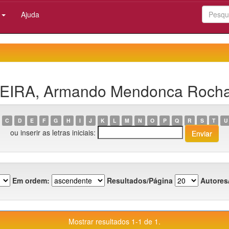
:
Ajuda
RREIRA, Armando Mendonca Roch
C
D
E
F
G
H
I
J
K
L
M
N
O
P
Q
R
S
T
U
ou inserir as letras iniciais:
Em ordem:
Resultados/Página
Autores
Mostrar resultados 1-1 de 1.