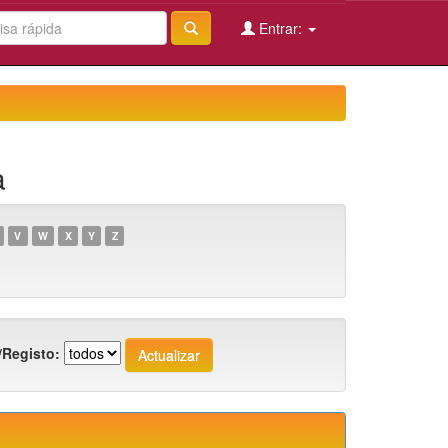
Entrar:
a
V
W
X
Y
Z
/Registo: