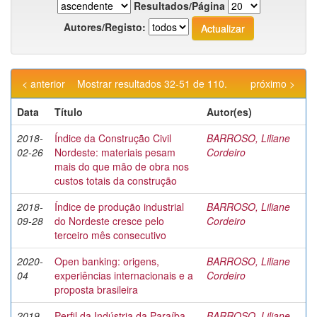
Resultados/Página
Autores/Registo:
< anterior
Mostrar resultados 32-51 de 110.
próximo >
Data
Título
Autor(es)
2018-
Índice da Construção Civil
BARROSO, Liliane
02-26
Nordeste: materiais pesam
Cordeiro
mais do que mão de obra nos
custos totais da construção
2018-
Índice de produção industrial
BARROSO, Liliane
09-28
do Nordeste cresce pelo
Cordeiro
terceiro mês consecutivo
2020-
Open banking: origens,
BARROSO, Liliane
04
experiências internacionais e a
Cordeiro
proposta brasileira
2019-
Perfil da Indústria da Paraíba
BARROSO, Liliane