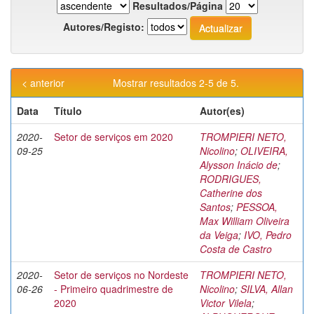
Resultados/Página
Autores/Registo:
< anterior
Mostrar resultados 2-5 de 5.
Data
Título
Autor(es)
2020-
Setor de serviços em 2020
TROMPIERI NETO,
09-25
Nicolino
;
OLIVEIRA,
Alysson Inácio de
;
RODRIGUES,
Catherine dos
Santos
;
PESSOA,
Max William Oliveira
da Veiga
;
IVO, Pedro
Costa de Castro
2020-
Setor de serviços no Nordeste
TROMPIERI NETO,
06-26
- Primeiro quadrimestre de
Nicolino
;
SILVA, Allan
2020
Victor Vilela
;