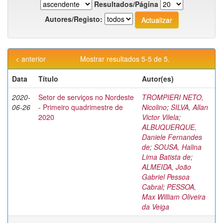
Resultados/Página
Autores/Registo:
< anterior
Mostrar resultados 5-5 de 5.
Data
Título
Autor(es)
2020-
Setor de serviços no Nordeste
TROMPIERI NETO,
06-26
- Primeiro quadrimestre de
Nicolino
;
SILVA, Allan
2020
Victor Vilela
;
ALBUQUERQUE,
Daniele Fernandes
de
;
SOUSA, Halina
Lima Batista de
;
ALMEIDA, João
Gabriel Pessoa
Cabral
;
PESSOA,
Max William Oliveira
da Veiga