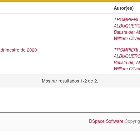
Autor(es)
TROMPIERI N
ALBUQUERQU
Batista de
;
A
William Olive
adrimestre de 2020
TROMPIERI N
ALBUQUERQU
Batista de
;
A
William Olive
Mostrar resultados 1-2 de 2.
DSpace Software
Copyrig