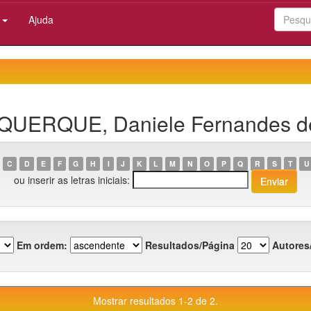
:
Ajuda
BUQUERQUE, Daniele Fernandes d
C
D
E
F
G
H
I
J
K
L
M
N
O
P
Q
R
S
T
U
ou inserir as letras iniciais:
Em ordem:
Resultados/Página
Autores
Mostrar resultados 1-2 de 2.