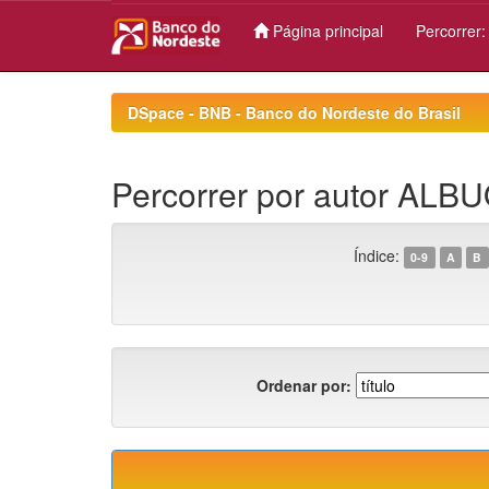
Página principal
Percorrer
Skip
navigation
DSpace - BNB - Banco do Nordeste do Brasil
Percorrer por autor AL
Índice:
0-9
A
B
Ordenar por: