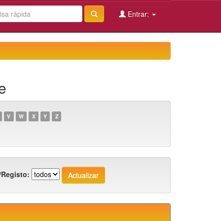
Entrar:
e
V
W
X
Y
Z
/Registo: