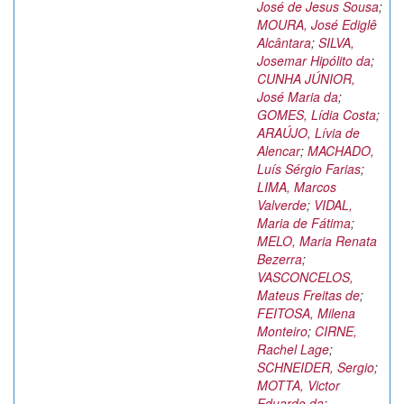
José de Jesus Sousa
;
MOURA, José Ediglê
Alcântara
;
SILVA,
Josemar Hipólito da
;
CUNHA JÚNIOR,
José Maria da
;
GOMES, Lídia Costa
;
ARAÚJO, Lívia de
Alencar
;
MACHADO,
Luís Sérgio Farias
;
LIMA, Marcos
Valverde
;
VIDAL,
Maria de Fátima
;
MELO, Maria Renata
Bezerra
;
VASCONCELOS,
Mateus Freitas de
;
FEITOSA, Milena
Monteiro
;
CIRNE,
Rachel Lage
;
SCHNEIDER, Sergio
;
MOTTA, Victor
Eduardo da
;