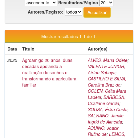
Resultados/Página
Autores/Registo:
Mostrar resultados 1-1 de 1.
Data
Título
Autor(es)
2025
Agroamigo 20 anos: duas
ALVES, Maria Odete
;
décadas apoiando a
VALENTE JUNIOR,
realização de sonhos e
Aírton Saboya
;
transformando a agricultura
CASTILHO E SILVA,
familiar
Carolina Braz de
;
COLEN, Célia Mara
Ladeia
;
BARBOSA,
Cristiane Garcia
;
SOUSA, Érika Costa
;
SALVIANO, Jamile
Ingrid de Almeida
;
AQUINO, Joacir
Rufino de
;
LEMOS,