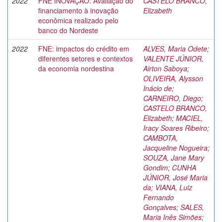
2022
FNE INOVAÇÃO: Avaliação do
CASTELO BRANCO,
financiamento à inovação
Elizabeth
econômica realizado pelo
banco do Nordeste
2022
FNE: impactos do crédito em
ALVES, Maria Odete
;
diferentes setores e contextos
VALENTE JÚNIOR,
da economia nordestina
Airton Saboya
;
OLIVEIRA, Alysson
Inácio de
;
CARNEIRO, Diego
;
CASTELO BRANCO,
Elizabeth
;
MACIEL,
Iracy Soares Ribeiro
;
CAMBOTA,
Jacqueline Nogueira
;
SOUZA, Jane Mary
Gondim
;
CUNHA
JÚNIOR, José Maria
da
;
VIANA, Luiz
Fernando
Gonçalves
;
SALES,
Maria Inês Simões
;