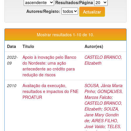
Resultados/Página
Autores/Registo:
Mostrar resultados 1-10 de 10.
Data
Título
Autor(es)
2022-
Apoio à inovação pelo Banco
CASTELO BRANCO,
09
do Nordeste: uma ação
Elizabeth
antecedente ao crédito para
redução de riscos
2010
Avaliação da execução,
SOUSA, Jânia Maria
resultados e impactos do FNE
Pinho
;
GONÇALVES,
PROATUR
Marcos Falcão
;
CASTELO BRANCO,
Elizabeth
;
SOUZA,
Jane Mary Gondin
de
;
AIRES FILHO,
José Valdo
;
TELES,