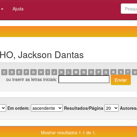
:
Ajuda
LHO, Jackson Dantas
C
D
E
F
G
H
I
J
K
L
M
N
O
P
Q
R
S
T
U
ou inserir as letras iniciais:
Em ordem:
Resultados/Página
Autores
Mostrar resultados 1-1 de 1.