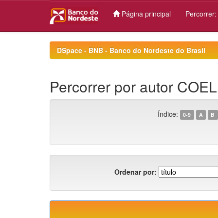
Página principal
Percorrer
Skip
navigation
DSpace - BNB - Banco do Nordeste do Brasil
Percorrer por autor COE
Índice:
0-9
A
B
Ordenar por: