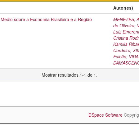
Autor(es)
 Médio sobre a Economia Brasileira e a Região
MENEZES, Ad
de Oliveira
;
V
Luiz Emeren
Cristina Rod
Kamilla Riba
Cordeiro
;
XI
Falcão
;
VIDA
DAMASCENO, 
Mostrar resultados 1-1 de 1.
DSpace Software
Copyrig