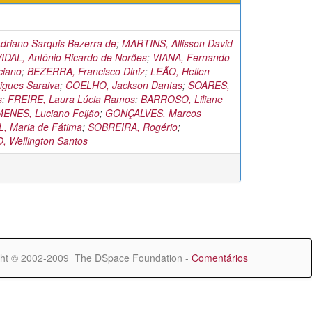
riano Sarquis Bezerra de
;
MARTINS, Allisson David
IDAL, Antônio Ricardo de Norões
;
VIANA, Fernando
ciano
;
BEZERRA, Francisco Diniz
;
LEÃO, Hellen
rigues Saraiva
;
COELHO, Jackson Dantas
;
SOARES,
s
;
FREIRE, Laura Lúcia Ramos
;
BARROSO, Liliane
MENES, Luciano Feijão
;
GONÇALVES, Marcos
L, Maria de Fátima
;
SOBREIRA, Rogério
;
Wellington Santos
ht © 2002-2009 The DSpace Foundation -
Comentários