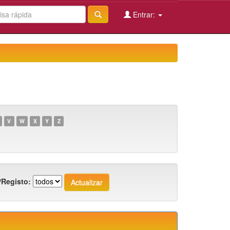
Entrar:
V
W
X
Y
Z
/Registo: