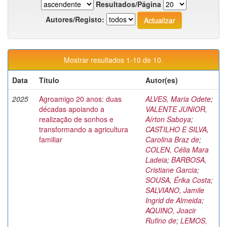
Resultados/Página
Autores/Registo:
Mostrar resultados 1-10 de 10.
Data
Título
Autor(es)
2025
Agroamigo 20 anos: duas
ALVES, Maria Odete
;
décadas apoiando a
VALENTE JUNIOR,
realização de sonhos e
Aírton Saboya
;
transformando a agricultura
CASTILHO E SILVA,
familiar
Carolina Braz de
;
COLEN, Célia Mara
Ladeia
;
BARBOSA,
Cristiane Garcia
;
SOUSA, Érika Costa
;
SALVIANO, Jamile
Ingrid de Almeida
;
AQUINO, Joacir
Rufino de
;
LEMOS,