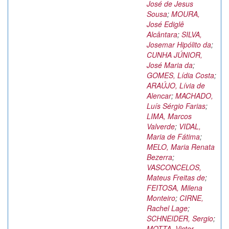
José de Jesus
Sousa
;
MOURA,
José Ediglê
Alcântara
;
SILVA,
Josemar Hipólito da
;
CUNHA JÚNIOR,
José Maria da
;
GOMES, Lídia Costa
;
ARAÚJO, Lívia de
Alencar
;
MACHADO,
Luís Sérgio Farias
;
LIMA, Marcos
Valverde
;
VIDAL,
Maria de Fátima
;
MELO, Maria Renata
Bezerra
;
VASCONCELOS,
Mateus Freitas de
;
FEITOSA, Milena
Monteiro
;
CIRNE,
Rachel Lage
;
SCHNEIDER, Sergio
;
MOTTA, Victor