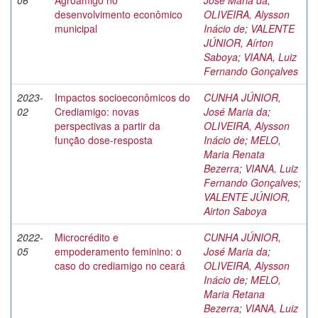
06
Agroamigo no
José Maria da
;
desenvolvimento econômico
OLIVEIRA, Alysson
municipal
Inácio de
;
VALENTE
JÚNIOR, Aírton
Saboya
;
VIANA, Luiz
Fernando Gonçalves
2023-
Impactos socioeconômicos do
CUNHA JÚNIOR,
02
Crediamigo: novas
José Maria da
;
perspectivas a partir da
OLIVEIRA, Alysson
função dose-resposta
Inácio de
;
MELO,
Maria Renata
Bezerra
;
VIANA, Luiz
Fernando Gonçalves
;
VALENTE JÚNIOR,
Airton Saboya
2022-
Microcrédito e
CUNHA JÚNIOR,
05
empoderamento feminino: o
José Maria da
;
caso do crediamigo no ceará
OLIVEIRA, Alysson
Inácio de
;
MELO,
Maria Retana
Bezerra
;
VIANA, Luiz