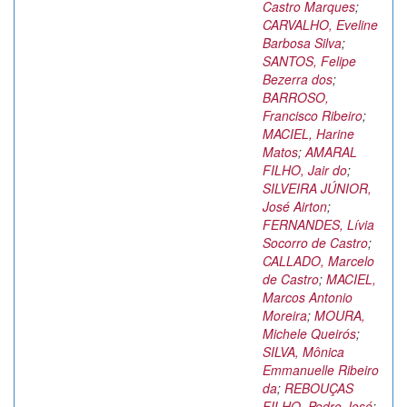
Castro Marques
;
CARVALHO, Eveline
Barbosa Silva
;
SANTOS, Felipe
Bezerra dos
;
BARROSO,
Francisco Ribeiro
;
MACIEL, Harine
Matos
;
AMARAL
FILHO, Jair do
;
SILVEIRA JÚNIOR,
José Airton
;
FERNANDES, Lívia
Socorro de Castro
;
CALLADO, Marcelo
de Castro
;
MACIEL,
Marcos Antonio
Moreira
;
MOURA,
Michele Queirós
;
SILVA, Mônica
Emmanuelle Ribeiro
da
;
REBOUÇAS
FILHO, Pedro José
;