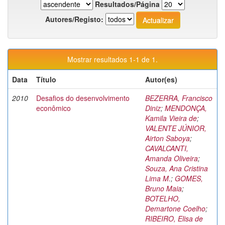
Resultados/Página
Autores/Registo:
Mostrar resultados 1-1 de 1.
Data
Título
Autor(es)
2010
Desafios do desenvolvimento
BEZERRA, Francisco
econômico
Diniz
;
MENDONÇA,
Kamila Vieira de
;
VALENTE JÚNIOR,
Airton Saboya
;
CAVALCANTI,
Amanda Oliveira
;
Souza, Ana Cristina
Lima M.
;
GOMES,
Bruno Maia
;
BOTELHO,
Demartone Coelho
;
RIBEIRO, Elisa de