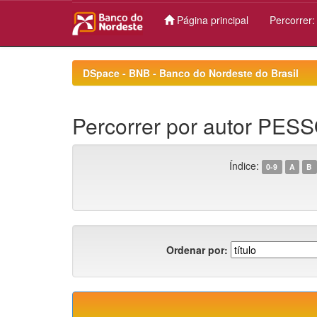
Página principal
Percorrer
Skip
navigation
DSpace - BNB - Banco do Nordeste do Brasil
Percorrer por autor PESS
Índice:
0-9
A
B
Ordenar por: