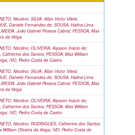
ETO, Nicolino
;
SILVA, Allan Victor Vilela
;
E, Daniele Fernandes de
;
SOUSA, Halina Lima
LMEIDA, João Gabriel Pessoa Cabral
;
PESSOA, Max
ira da Veiga
ETO, Nicolino
;
OLIVEIRA, Alysson Inácio de
;
Catherine dos Santos
;
PESSOA, Max William
eiga
;
IVO, Pedro Costa de Castro
ETO, Nicolino
;
SILVA, Allan Victor Vilela
;
E, Daniele Fernandes de
;
SOUSA, Halina Lima
LMEIDA, João Gabriel Pessoa Cabral
;
PESSOA, Max
ira da Veiga
ETO, Nicolino
;
OLIVEIRA, Alysson Inácio de
;
Catherine dos Santos
;
PESSOA, Max William
eiga
;
IVO, Pedro Costa de Castro
ETO, Nicolino
;
RODRIGUES, Catherine dos Santos
;
William Oliveira da Veiga
;
IVO, Pedro Costa de