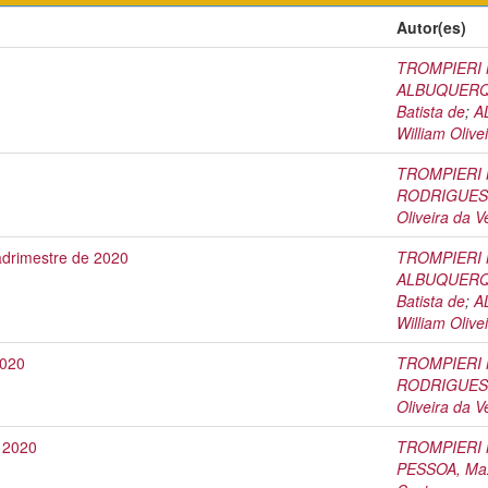
Autor(es)
TROMPIERI N
ALBUQUERQU
Batista de
;
A
William Olive
TROMPIERI N
RODRIGUES, 
Oliveira da V
adrimestre de 2020
TROMPIERI N
ALBUQUERQU
Batista de
;
A
William Olive
2020
TROMPIERI N
RODRIGUES, 
Oliveira da V
e 2020
TROMPIERI N
PESSOA, Max 