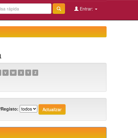
Entrar:
a
V
W
X
Y
Z
/Registo: