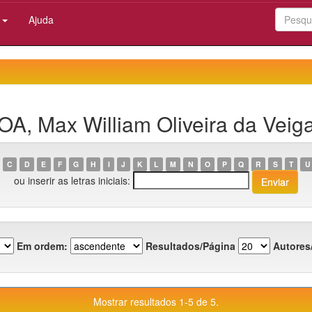
:
Ajuda
OA, Max William Oliveira da Veig
C
D
E
F
G
H
I
J
K
L
M
N
O
P
Q
R
S
T
U
ou inserir as letras iniciais:
Em ordem:
Resultados/Página
Autores
Mostrar resultados 1-5 de 5.