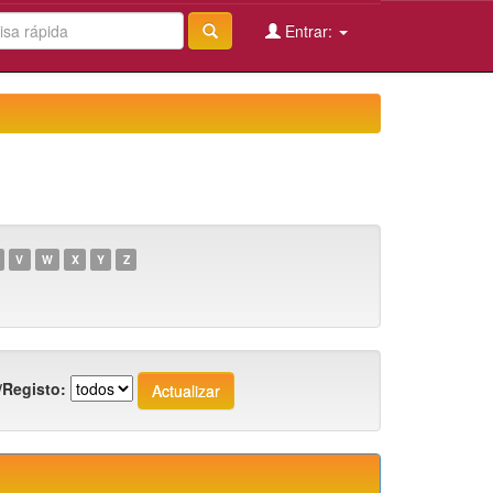
Entrar:
V
W
X
Y
Z
/Registo: