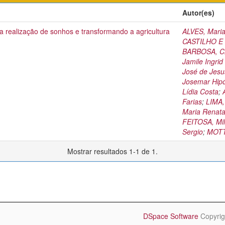
Autor(es)
 realização de sonhos e transformando a agricultura
ALVES, Mari
CASTILHO E S
BARBOSA, Cri
Jamile Ingrid
José de Jes
Josemar Hipó
Lídia Costa
;
Farias
;
LIMA,
Maria Renata
FEITOSA, Mil
Sergio
;
MOTTA
Mostrar resultados 1-1 de 1.
DSpace Software
Copyrig