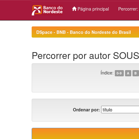
Página principal
Percorrer
Skip
navigation
DSpace - BNB - Banco do Nordeste do Brasil
Percorrer por autor SOUS
Índice:
0-9
A
B
Ordenar por: