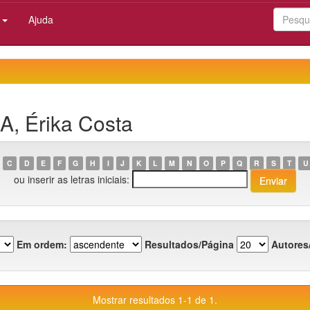
:
Ajuda
A, Érika Costa
C
D
E
F
G
H
I
J
K
L
M
N
O
P
Q
R
S
T
U
ou inserir as letras iniciais:
Em ordem:
Resultados/Página
Autores
Mostrar resultados 1-1 de 1.