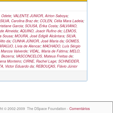
a Odete
;
VALENTE JUNIOR, Aírton Saboya
;
ILVA, Carolina Braz de
;
COLEN, Célia Mara Ladeia
;
stiane Garcia
;
SOUSA, Érika Costa
;
SALVIANO,
 de Almeida
;
AQUINO, Joacir Rufino de
;
LEMOS,
us Sousa
;
MOURA, José Ediglê Alcântara
;
SILVA,
lito da
;
CUNHA JÚNIOR, José Maria da
;
GOMES,
ARAÚJO, Lívia de Alencar
;
MACHADO, Luís Sérgio
 Marcos Valverde
;
VIDAL, Maria de Fátima
;
MELO,
 Bezerra
;
VASCONCELOS, Mateus Freitas de
;
ena Monteiro
;
CIRNE, Rachel Lage
;
SCHNEIDER,
, Victor Eduardo da
;
REBOUÇAS, Flávio Júnior
ht © 2002-2009 The DSpace Foundation -
Comentários