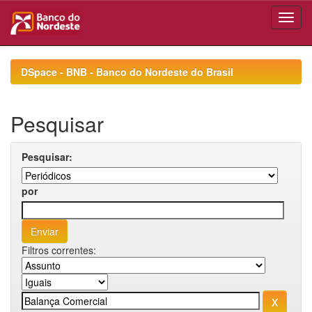
Skip
navigation
DSpace - BNB - Banco do Nordeste do Brasil
Pesquisar
Pesquisar:
por
Filtros correntes: