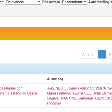
or:
Por ordem
Autores/Regi
Anterior
1
P
Autor(es)
acasaladas com
XIMENES, Luciano Feijão
;
OLIVEIRA, Sô
orte no estado do Ceará
Maria Pinheiro
;
VILARROEL, Artur Berna
Selaive
;
MARTINS, Gabrimar Araújo
;
BO
Riccardo