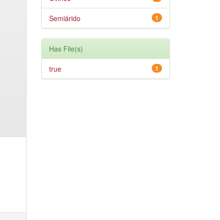
Semiárido
1
Has File(s)
true
1