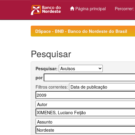
Página principal
Percorrer
Skip
navigation
DSpace - BNB - Banco do Nordeste do Brasil
Pesquisar
Pesquisar:
por
Filtros correntes: