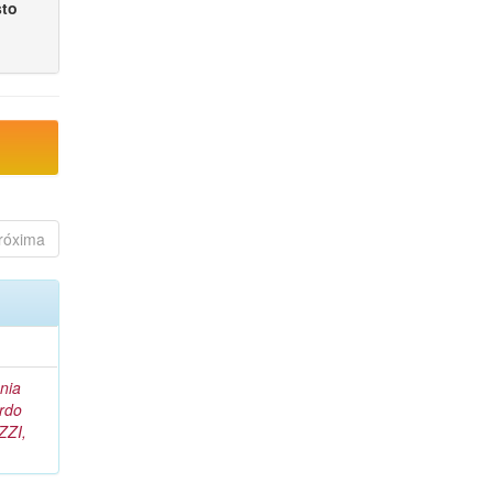
sto
róxima
nia
rdo
ZZI,