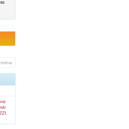
sto
róxima
nia
rdo
ZZI,