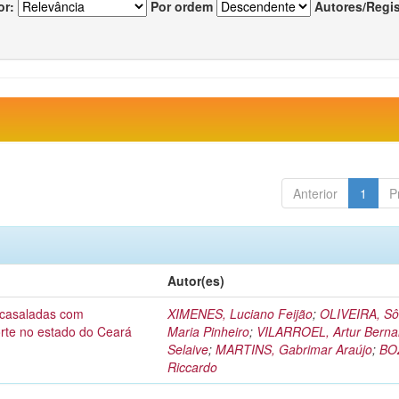
or:
Por ordem
Autores/Regi
Anterior
1
P
Autor(es)
acasaladas com
XIMENES, Luciano Feijão
;
OLIVEIRA, Sô
orte no estado do Ceará
Maria Pinheiro
;
VILARROEL, Artur Berna
Selaive
;
MARTINS, Gabrimar Araújo
;
BO
Riccardo