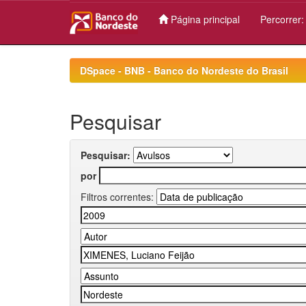
Página principal
Percorrer
Skip
navigation
DSpace - BNB - Banco do Nordeste do Brasil
Pesquisar
Pesquisar:
por
Filtros correntes: