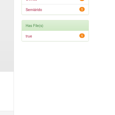
Semiárido
1
Has File(s)
true
1