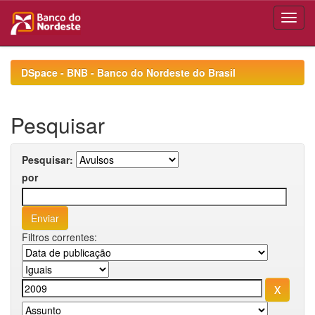
Skip
navigation
DSpace - BNB - Banco do Nordeste do Brasil
Pesquisar
Pesquisar:
por
Filtros correntes: