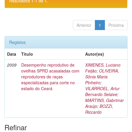
Resultados 1-1 de 1.
Anterior
1
Próxima
Registos:
Data
Título
Autor(es)
2009
Desempenho reprodutivo de
XIMENES, Luciano
ovelhas SPRD acasaladas com
Feijão
;
OLIVEIRA,
reprodutores de raças
Sônia Maria
especializadas para corte no
Pinheiro
;
estado do Ceará
VILARROEL, Artur
Bernardo Selaive
;
MARTINS, Gabrimar
Araújo
;
BOZZI,
Riccardo
Refinar