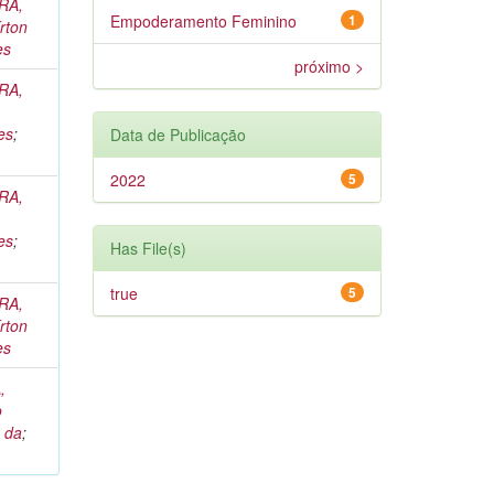
RA,
Empoderamento Feminino
1
rton
es
próximo >
RA,
es
;
Data de Publicação
2022
5
RA,
es
;
Has File(s)
true
5
RA,
rton
es
,
o
 da
;