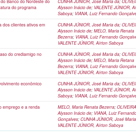
l do Banco do Nordeste do
CUNHA JÚNIOR, José Maria da
;
OLIVEI
eratura do programa
Alysson Inácio de
;
VALENTE JÚNIOR, Aí
Saboya
;
VIANA, Luiz Fernando Gonçalv
 dos clientes ativos em
CUNHA JÚNIOR, José Maria da
;
OLIVEI
Alysson Inácio de
;
MELO, Maria Renata
Bezerra
;
VIANA, Luiz Fernando Gonçalv
VALENTE JÚNIOR, Aírton Saboya
caso do crediamigo no
CUNHA JÚNIOR, José Maria da
;
OLIVEI
Alysson Inácio de
;
MELO, Maria Retana
Bezerra
;
VIANA, Luiz Fernando Gonçalv
VALENTE JÚNIOR, Aírton Saboya
volvimento econômico
CUNHA JÚNIOR, José Maria da
;
OLIVEI
Alysson Inácio de
;
VALENTE JÚNIOR, Aí
Saboya
;
VIANA, Luiz Fernando Gonçalv
o emprego e a renda
MELO, Maria Renata Bezerra
;
OLIVEIRA
Alysson Inácio de
;
VIANA, Luiz Fernand
Gonçalves
;
CUNHA JÚNIOR, José Maria
VALENTE JÚNIOR, Aírton Saboya