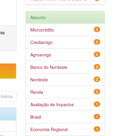
Assunto
Microcrédito
4
sto
Crediamigo
3
Agroamigo
2
Banco do Nordeste
2
Nordeste
2
Renda
2
róxima
Avaliação de Impactos
1
Brasil
1
Economia Regional
1