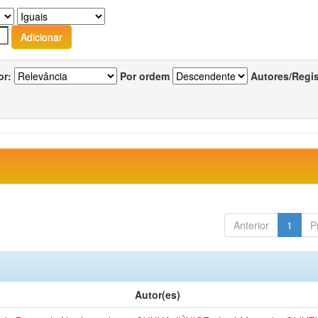
or:
Por ordem
Autores/Regi
Anterior
1
P
Autor(es)