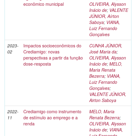
econômico municipal
OLIVEIRA, Alysson
Inácio de
;
VALENTE
JÚNIOR, Aírton
Saboya
;
VIANA,
Luiz Fernando
Gonçalves
2023-
Impactos socioeconômicos do
CUNHA JÚNIOR,
02
Crediamigo: novas
José Maria da
;
perspectivas a partir da função
OLIVEIRA, Alysson
dose-resposta
Inácio de
;
MELO,
Maria Renata
Bezerra
;
VIANA,
Luiz Fernando
Gonçalves
;
VALENTE JÚNIOR,
Airton Saboya
2022-
Crediamigo como instrumento
MELO, Maria
11
de estímulo ao emprego e a
Renata Bezerra
;
renda
OLIVEIRA, Alysson
Inácio de
;
VIANA,
Luiz Fernando