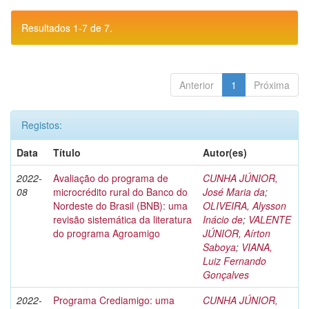
Resultados 1-7 de 7.
Anterior
1
Próxima
Registos:
Data
Título
Autor(es)
2022-
Avaliação do programa de
CUNHA JÚNIOR,
08
microcrédito rural do Banco do
José Maria da
;
Nordeste do Brasil (BNB): uma
OLIVEIRA, Alysson
revisão sistemática da literatura
Inácio de
;
VALENTE
do programa Agroamigo
JÚNIOR, Aírton
Saboya
;
VIANA,
Luiz Fernando
Gonçalves
2022-
Programa Crediamigo: uma
CUNHA JÚNIOR,