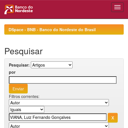
Skip
navigation
DSpace - BNB - Banco do Nordeste do Brasil
Pesquisar
Pesquisar:
por
Filtros correntes: