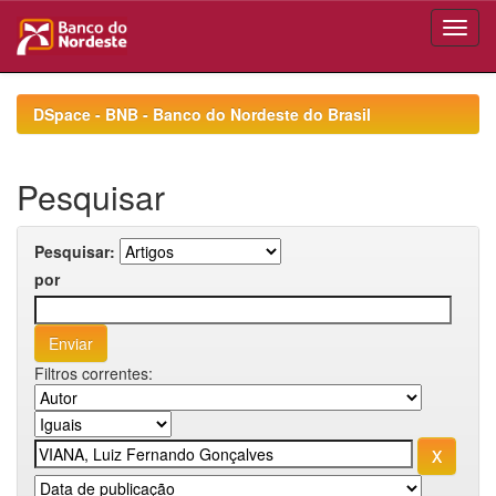
Skip
navigation
DSpace - BNB - Banco do Nordeste do Brasil
Pesquisar
Pesquisar:
por
Filtros correntes: