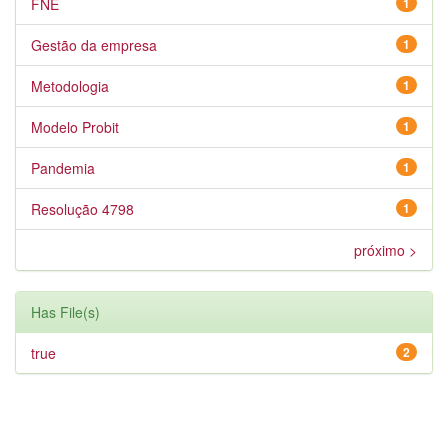
FNE
1
Gestão da empresa
1
Metodologia
1
Modelo Probit
1
Pandemia
1
Resolução 4798
1
próximo >
Has File(s)
true
2