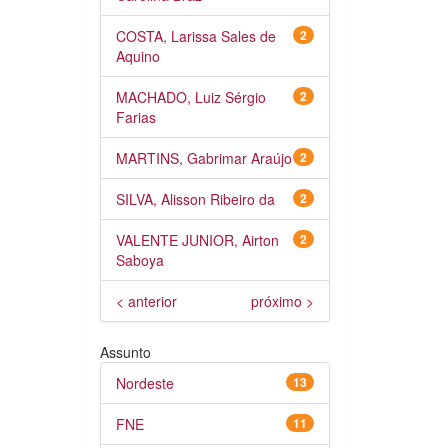
COSTA, Larissa Sales de
2
Aquino
MACHADO, Luiz Sérgio
2
Farias
MARTINS, Gabrimar Araújo
2
SILVA, Alisson Ribeiro da
2
VALENTE JUNIOR, Airton
2
Saboya
< anterior
próximo >
Assunto
Nordeste
13
FNE
11