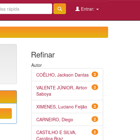
Entrar:
Refinar
Autor
COÊLHO, Jackson Dantas
3
VALENTE JÚNIOR, Airton
3
Saboya
XIMENES, Luciano Feijão
3
CARNEIRO, Diego
2
CASTILHO E SILVA,
2
Carolina Braz