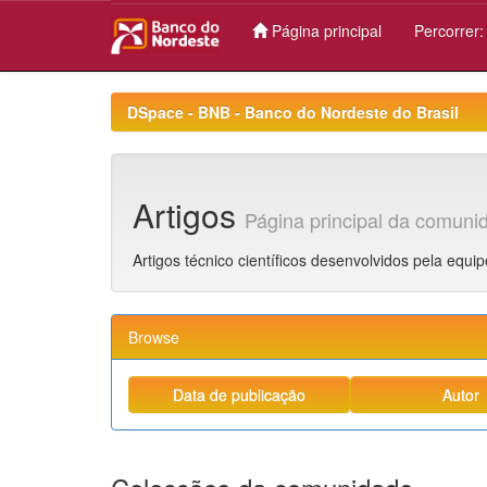
Página principal
Percorrer
Skip
navigation
DSpace - BNB - Banco do Nordeste do Brasil
Artigos
Página principal da comuni
Artigos técnico científicos desenvolvidos pela equ
Browse