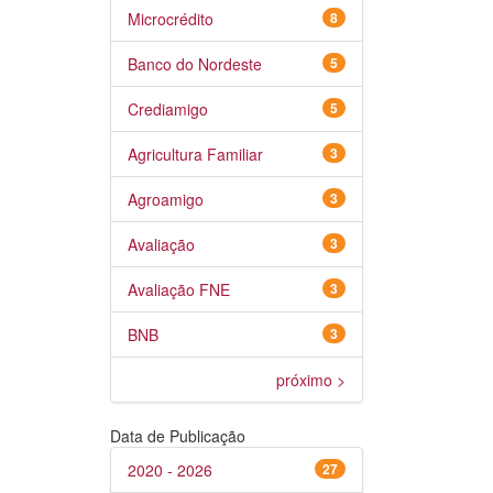
Microcrédito
8
Banco do Nordeste
5
Crediamigo
5
Agricultura Familiar
3
Agroamigo
3
Avaliação
3
Avaliação FNE
3
BNB
3
próximo >
Data de Publicação
2020 - 2026
27