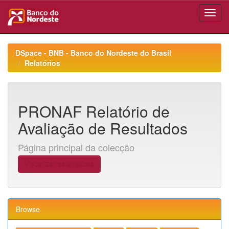
Skip
navigation
DSpace - BNB - Banco do Nordeste do Brasil
Relatórios
PRONAF Relatório de
Avaliação de Resultados
Página principal da colecção
Visualizar estatísticas
Browse