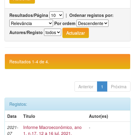
Resultados/Página
|
Ordenar registos por:
Por ordem
Autores/Registo
Resultados 1-4 de 4.
Anterior
1
Próxima
Registos:
Data
Título
Autor(es)
2021-
Informe Macroeconômico, ano
-
07
1, n.17, 12 a 16 jul. 2021.