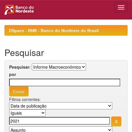
Skip
navigation
DSpace - BNB - Banco do Nordeste do Brasil
Pesquisar
Pesquisar:
por
Filtros correntes: