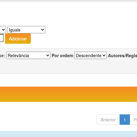
or:
Por ordem
Autores/Regi
Anterior
1
P