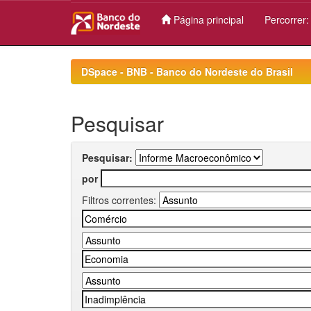
Página principal
Percorrer
Skip
navigation
DSpace - BNB - Banco do Nordeste do Brasil
Pesquisar
Pesquisar:
por
Filtros correntes: