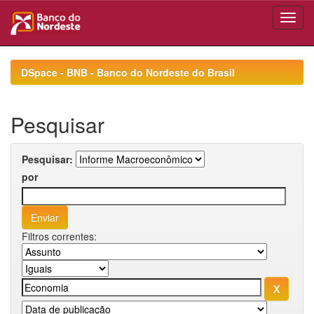
Skip
navigation
DSpace - BNB - Banco do Nordeste do Brasil
Pesquisar
Pesquisar:
por
Filtros correntes: