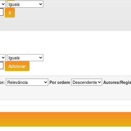
or:
Por ordem
Autores/Regi