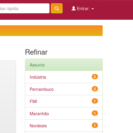
Entrar:
Refinar
Assunto
Indústria
2
Pernambuco
2
FMI
1
Maranhão
1
Nordeste
1