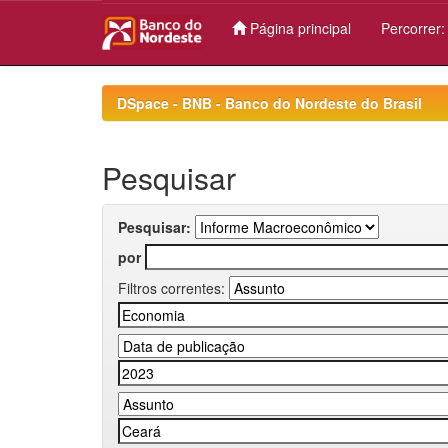
Página principal
Percorrer
Skip
navigation
DSpace - BNB - Banco do Nordeste do Brasil
Pesquisar
Pesquisar:
por
Filtros correntes: