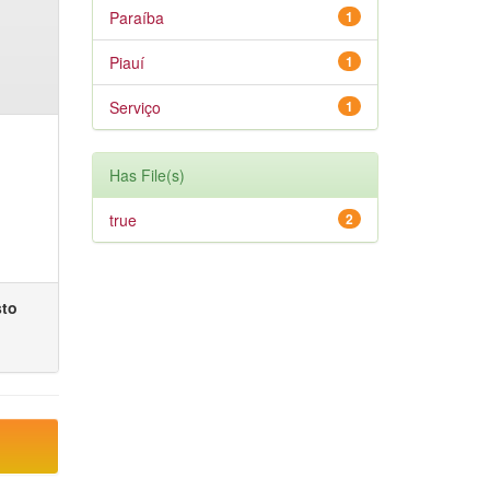
Paraíba
1
Piauí
1
Serviço
1
Has File(s)
true
2
sto