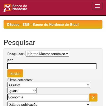
Skip
navigation
DSpace - BNB - Banco do Nordeste do Brasil
Pesquisar
Pesquisar:
por
Filtros correntes: