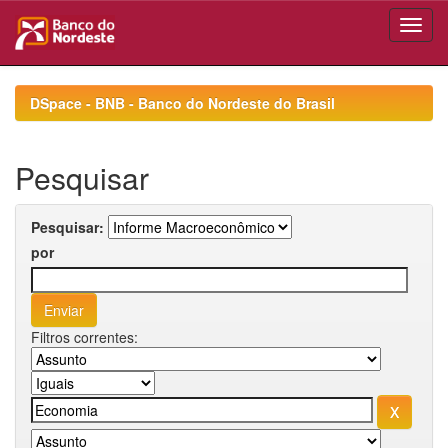
Skip
navigation
DSpace - BNB - Banco do Nordeste do Brasil
Pesquisar
Pesquisar:
por
Filtros correntes: