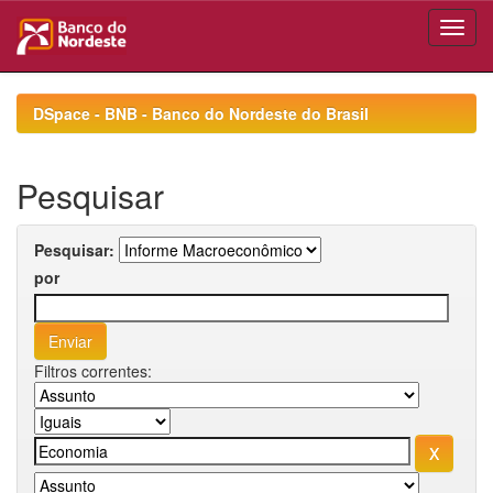
Skip
navigation
DSpace - BNB - Banco do Nordeste do Brasil
Pesquisar
Pesquisar:
por
Filtros correntes: