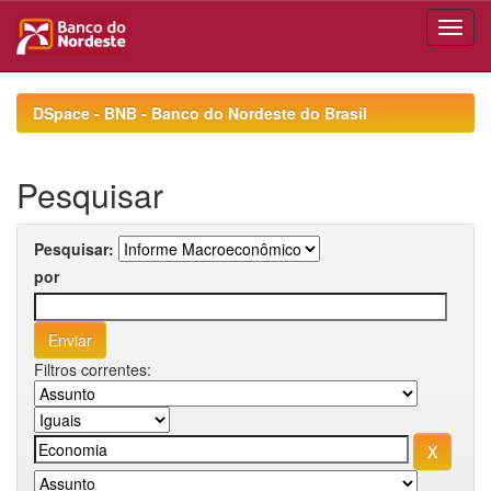
Skip
navigation
DSpace - BNB - Banco do Nordeste do Brasil
Pesquisar
Pesquisar:
por
Filtros correntes: