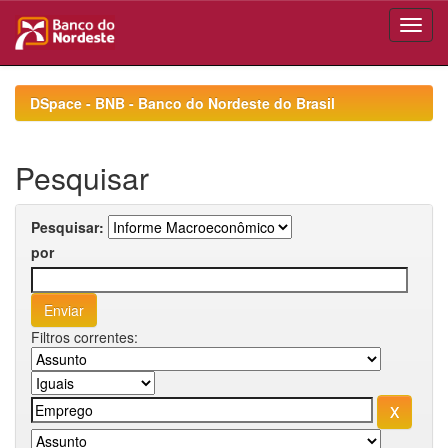
Skip
navigation
DSpace - BNB - Banco do Nordeste do Brasil
Pesquisar
Pesquisar:
por
Filtros correntes: