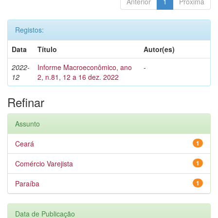
Anterior
1
Próxima
Registos:
Data
Título
Autor(es)
2022-
Informe Macroeconômico, ano
-
12
2, n.81, 12 a 16 dez. 2022
Refinar
Assunto
Ceará
1
Comércio Varejista
1
Paraíba
1
Data de Publicação