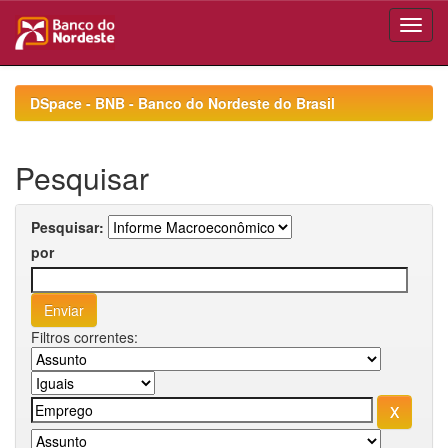
Skip
navigation
DSpace - BNB - Banco do Nordeste do Brasil
Pesquisar
Pesquisar:
por
Filtros correntes: