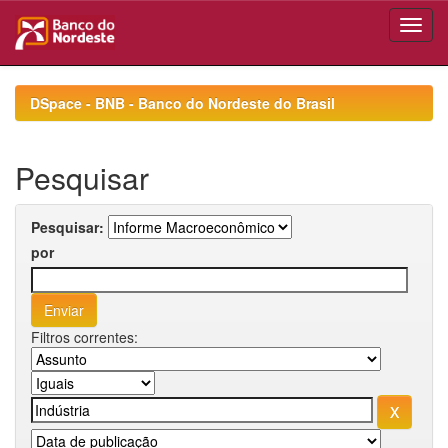
Skip
navigation
DSpace - BNB - Banco do Nordeste do Brasil
Pesquisar
Pesquisar:
por
Filtros correntes: