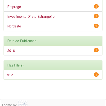
Emprego
1
Investimento Direto Estrangeiro
1
Nordeste
1
Data de Publicação
2016
1
Has File(s)
true
1
Theme by