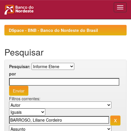
Skip
navigation
DSpace - BNB - Banco do Nordeste do Brasil
Pesquisar
Pesquisar:
por
Filtros correntes: