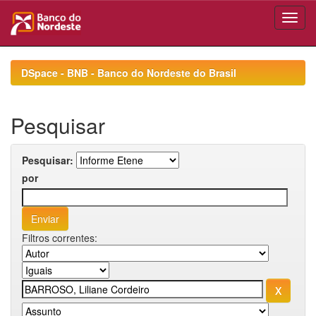
Skip
navigation
DSpace - BNB - Banco do Nordeste do Brasil
Pesquisar
Pesquisar:
por
Filtros correntes: